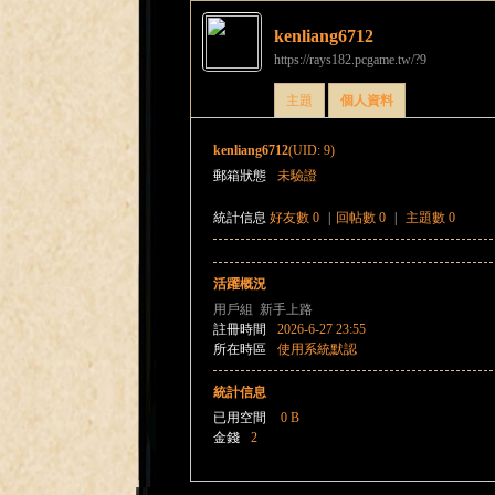
kenliang6712
https://rays182.pcgame.tw/?9
海
›
›
主題
個人資料
kenliang6712
(UID: 9)
郵箱狀態
未驗證
統計信息
好友數 0
|
回帖數 0
|
主題數 0
活躍概況
賊
用戶組
新手上路
註冊時間
2026-6-27 23:55
所在時區
使用系統默認
統計信息
已用空間
0 B
金錢
2