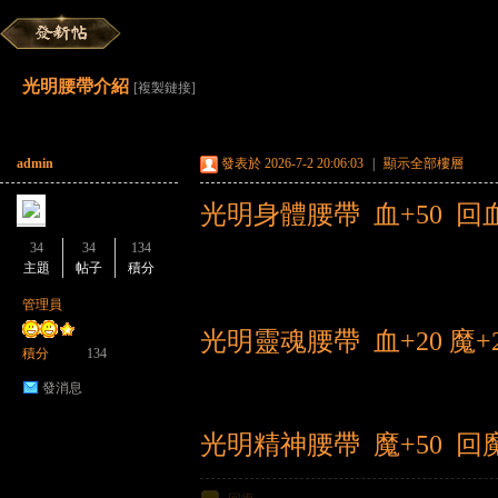
海
»
›
›
›
光明腰帶介紹
[複製鏈接]
admin
發表於 2026-7-2 20:06:03
|
顯示全部樓層
光明身體腰帶 血+50 回血
34
34
134
主題
帖子
積分
賊
管理員
光明靈魂腰帶 血+20 魔+2
積分
134
發消息
光明精神腰帶 魔+50 回魔